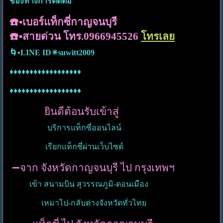
ช่องทางการติดต่อ
☎️▪️เบอร์แท็กซี่กาญจนบุรี
☎️▪️สายด่วน โทร.0966945526
โทรเลย
🌀▪️LINE ID✴️suwitt2009
♦️♦️♦️♦️♦️♦️♦️♦️♦️♦️♦️♦️♦️♦️♦️♦️♦️♦️
♦️♦️♦️♦️♦️♦️♦️♦️♦️♦️♦️♦️♦️♦️♦️♦️♦️♦️
ยินดีต้อนรับเข้าสู่
บริการแท็กซี่ออนไลน์
เรียกแท็กซี่ผ่านเว็บไซต์
➖จาก จังหวัดกาญจนบุรี ไป กรุงเทพฯ
เข้า สนามบิน สุวรรณภูมิ-ดอนเมือง
เหมาไป-กลับต่างจังหวัดทั่วไทย