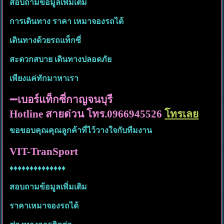
สอบถามข้อมูลเพิ่มเติม
การเดินทาง ราคา เหมาจองรถได้
เดินทางด้วยรถแท็กซี่
สะดวกสบาย เดินทางปลอดภัย
เพียงแค่ทักมาหาเรา
➖เบอร์แท็กซี่กาญจนบุรี
Hotline สายด่วน โทร.0966945526
โทรเลย
ขอขอบคุณคุณลูกค้าที่ไว้วางใจกับทีมงาน
VIT-TranSport
♦️♦️♦️♦️♦️♦️♦️
♦️♦️♦️♦️♦️♦️♦️
สอบถามข้อมูลเพิ่มเติม
ราคาเหมาจองรถได้