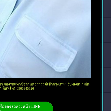
เหมา จองรถแท็กซี่จากนครสวรรค์เข้ากรุงเทพฯ รับ-ส่งสนามบิน
 พื้นที่โทร.0966945526
่หรือจองรถล่วงหน้า LINE