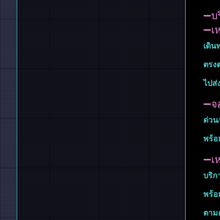
➖บร
➖เห
เดิน
ตรงต่
ไปส่
➖จอ
ด่วน
พร้อ
➖เห
บริก
พร้อ
ตามค