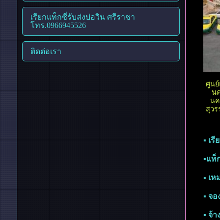
เรียกแท็กซี่รับส่งบ่อวิน ศรีราชา
โทร.0966945526
ติดต่อเรา
ศูนย
นค
นค
สุวร
▪︎ เ
▪︎แท
▪︎ เ
▪︎ จ
▪︎ จ