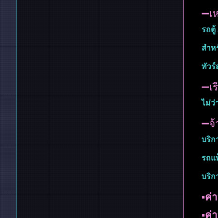
➖เห
รถตู้
สำหร
ทัวร์
➖เร
ไม่ว
➖จ้
บริก
รถแท็
บริก
▪︎ค
▪︎ค