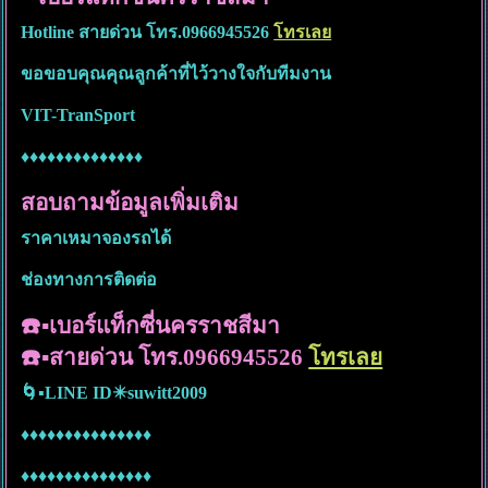
Hotline สายด่วน โทร.0966945526
โทรเลย
ขอขอบคุณคุณลูกค้าที่ไว้วางใจกับทีมงาน
VIT-TranSport
♦️♦️♦️♦️♦️♦️♦️
♦️♦️♦️♦️♦️♦️♦️
สอบถามข้อมูลเพิ่มเติม
ราคาเหมาจองรถได้
ช่องทางการติดต่อ
☎️▪️เบอร์แท็กซี่นครราชสีมา
☎️▪️สายด่วน โทร.0966945526
โทรเลย
🌀▪️LINE ID✴️suwitt2009
♦️♦️♦️♦️♦️♦️♦️♦️♦️♦️♦️♦️♦️♦️♦️
♦️♦️♦️♦️♦️♦️♦️♦️♦️♦️♦️♦️♦️♦️♦️