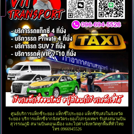
ศูนย์บริการแท็กซี่ระยอง แท็กซี่ไประยอง แท็กซี่รับส่งในจังหวัด
ระยอง บริการแท็กซี่จากจังหวัดระยองไปกรุงเทพฯ รับส่งสนามบิน
สุวรรณภูมิ สนามบินดอนเมือง และไปต่างจังหวัดทุกพื้นที่ทั่วไทย
โทร.0966945526