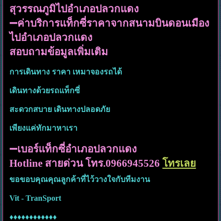
สุวรรณภูมิไปอำเภอปลวกแดง
➖ค่าบริการแท็กซี่ราคาจากสนามบินดอนเมือง
ไปอำเภอปลวกแดง
สอบถามข้อมูลเพิ่มเติม
การเดินทาง ราคา เหมาจองรถได้
เดินทางด้วยรถแท็กซี่
สะดวกสบาย เดินทางปลอดภัย
เพียงแค่ทักมาหาเรา
➖เบอร์แท็กซี่อำเภอปลวกแดง
Hotline สายด่วน โทร.0966945526
โทรเลย
ขอขอบคุณคุณลูกค้าที่ไว้วางใจกับทีมงาน
Vit - TranSport
♦️♦️♦️♦️♦️♦️♦️♦️♦️♦️♦️♦️