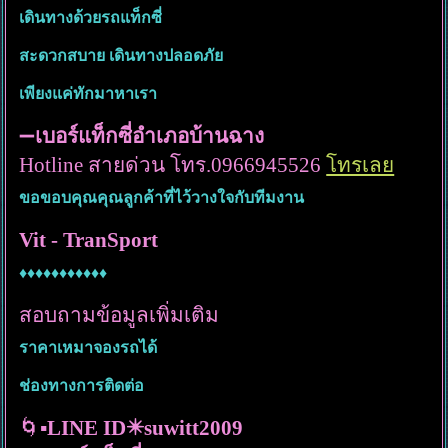
เดินทางด้วยรถแท็กซี่
สะดวกสบาย เดินทางปลอดภัย
เพียงแค่ทักมาหาเรา
➖
เบอร์แท็กซี่อำเภอบ้านฉาง
Hotline สายด่วน โทร.0966945526
โทรเลย
ขอขอบคุณคุณลูกค้าที่ไว้วางใจกับทีมงาน
Vit - TranSport
♦️♦️♦️♦️♦️♦️♦️♦️♦️♦️♦️
สอบถามข้อมูลเพิ่มเติม
ราคาเหมาจองรถได้
ช่องทางการติดต่อ
🌀▪️
LINE ID✴️suwitt2009