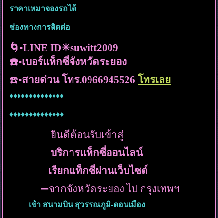
ราคาเหมาจองรถได้
ช่องทางการติดต่อ
🌀
▪️
LINE ID✴️suwitt2009
☎️▪️เบอร์แท็กซี่จังหวัดระยอง
☎️▪️
สายด่วน โทร.0966945526
โทรเลย
♦️
♦️♦️♦️♦️♦️
♦️♦️♦️♦️♦️♦️♦️♦️
♦️♦️♦️♦️♦️♦️♦️♦️♦️♦️♦️♦️
♦️♦️
ยินดีต้อนรับเข้าสู่
บริการแท็กซี่ออนไลน์
เรียกแท็กซี่ผ่านเว็บไซต์
➖จากจังหวัดระยอง ไป กรุงเทพฯ
เข้า สนามบิน สุวรรณภูมิ-ดอนเมือง