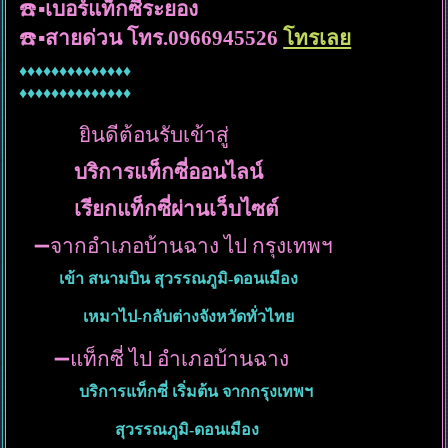
☎️▪️
เบอร์แท็กซี่ระยอง
☎️▪️
สายด่วน โทร.0966945526
โทรเลย
♦️♦️♦️♦️♦️♦️♦️♦️♦️♦️♦️♦️♦️♦️
♦️♦️♦️♦️♦️♦️♦️♦️♦️♦️♦️♦️♦️♦️
ยินดีต้อนรับเข้าสู่
บริการแท็กซี่ออนไลน์
เรียกแท็กซี่ผ่านเว็บไซต์
➖จากอำเภอบ้านฉาง ไป กรุงเทพฯ
เข้า สนามบิน สุวรรณภูมิ-ดอนเมือง
เหมาไป-กลับต่างจังหวัดทั่วไทย
➖แท็กซี่ ไป อำเภอบ้านฉาง
บริการแท็กซี่ เริ่มต้น จากกรุงเทพฯ
สุวรรณภูมิ-ดอนเมือง