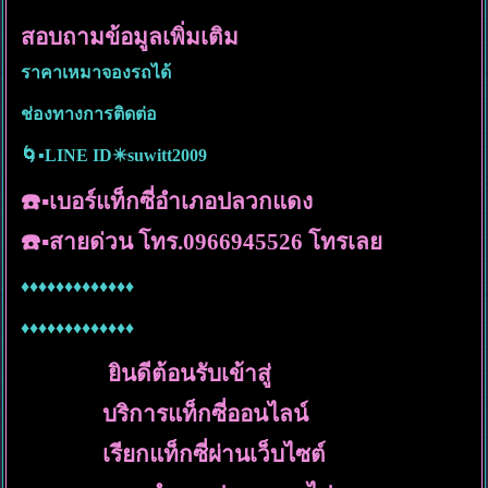
สอบถามข้อมูลเพิ่มเติม
ราคาเหมาจองรถได้
ช่องทางการติดต่อ
🌀▪️LINE ID✴️suwitt2009
☎️▪️เบอร์แท็กซี่อำเภอปลวกแดง
☎️▪️สายด่วน โทร.0966945526 โทรเลย
♦️♦️♦️♦️♦️♦️♦️♦️♦️♦️♦️♦️♦️
♦️♦️♦️♦️♦️♦️♦️♦️♦️♦️♦️♦️♦️
ยินดีต้อนรับเข้าสู่
บริการแท็กซี่ออนไลน์
เรียกแท็กซี่ผ่านเว็บไซต์