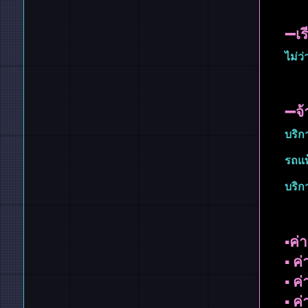
➖เร
ไม่ว
➖จ้
บริก
รถแท็
บริก
▪︎ค
▪︎ 
▪︎ 
▪︎ 