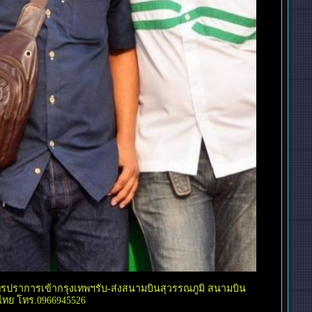
ุทรปราการเข้ากรุงเทพฯรับ-ส่งสนามบินสุวรรณภูมิ สนามบิน
่วไทย โทร.0966945526