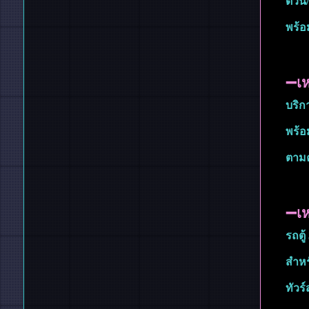
ด่วน
พร้อ
➖เห
บริก
พร้อ
ตามค
➖เห
รถตู้
สำหร
ทัวร์