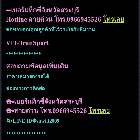
➖เบอร์แท็กซี่จังหวัดสระบุรี
Hotline สายด่วน โทร.0966945526
โทรเลย
ขอขอบคุณคุณลูกค้าที่ไว้วางใจกับทีมงาน
VIT-TranSport
♦️♦️♦️♦️♦️♦️♦️
♦️♦️♦️♦️♦️♦️♦️
สอบถามข้อมูลเพิ่มเติม
ราคาเหมาจองรถได้
ช่องทางการติดต่อ
☎️▪️เบอร์แท็กซี่จังหวัดสระบุรี
☎️▪️สายด่วน โทร.0966945526
โทรเลย
🌀▪️LINE ID✴️suwitt2009
♦️♦️♦️♦️♦️♦️♦️♦️♦️♦️♦️♦️♦️♦️♦️♦️